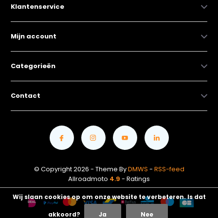
Klantenservice
Mijn account
Categorieën
Contact
© Copyright 2026 - Theme By
DMWS
-
RSS-feed
Allroadmoto
4.9
- Ratings
Wij slaan cookies op om onze website te verbeteren. Is dat
akkoord?
Ja
Nee