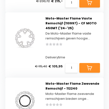
€ 230,72
€ 215,-
Moto-Master Flame Vaste
Remschijf (110997) - CF MOTO
450MT ('24-'25)
De Moto-Master Flame vaste
remschijven geven hoogw...
Deliverytime
€ 115,40
€ 105,95
Moto-Master Flame Zwevende
Remschijf - 112240
Moto-Master Flame zwevende
remschijven bieden onge...