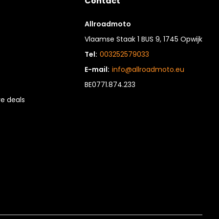
Contact
Allroadmoto
Vlaamse Staak 1 BUS 9, 1745 Opwijk
Tel:
003252579033
E-mail:
info@allroadmoto.eu
BE0771.874.233
e deals