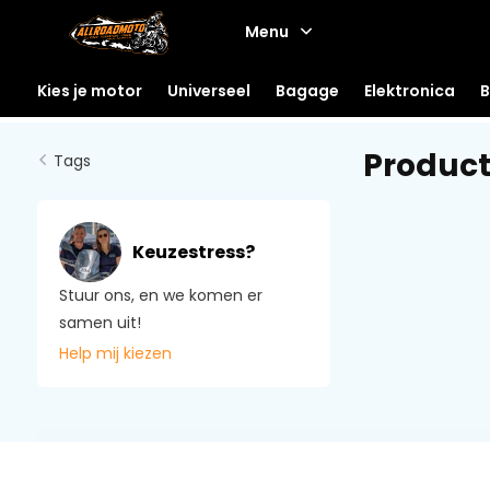
Menu
Kies je motor
Universeel
Bagage
Elektronica
B
Product
Tags
Keuzestress?
Stuur ons, en we komen er
samen uit!
Help mij kiezen