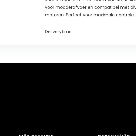
voor modderafvoer en compatibel met di
motoren. Perfect voor maximale controle.
Deliverytime