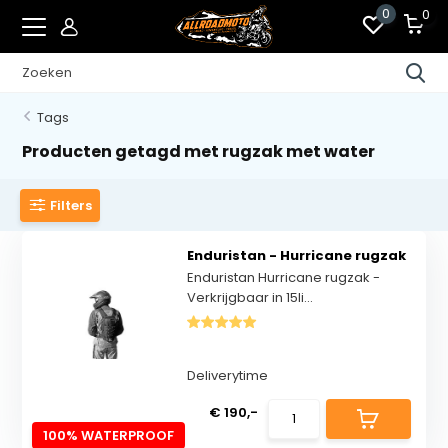
0
0
Tags
Producten getagd met rugzak met water
Filters
Enduristan - Hurricane rugzak
Enduristan Hurricane rugzak -
Verkrijgbaar in 15li...
Deliverytime
€ 190,-
100% WATERPROOF