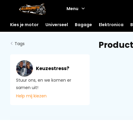
Menu
Kies je motor
Universeel
Bagage
Elektronica
B
Product
Tags
Keuzestress?
Stuur ons, en we komen er
samen uit!
Help mij kiezen