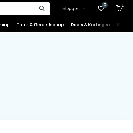
0
0
Inloggen
ming
Tools & Gereedschap
Deals & Kortingen
Mercha