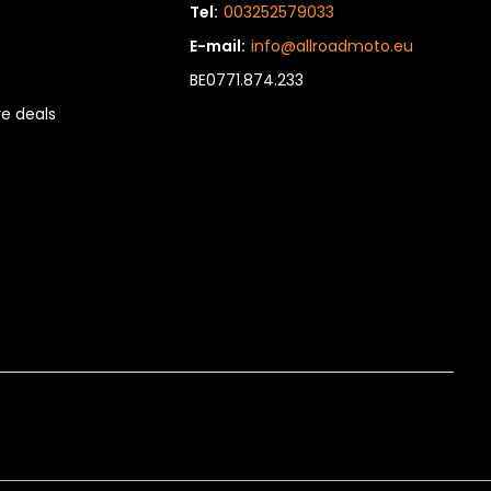
Tel:
003252579033
E-mail:
info@allroadmoto.eu
BE0771.874.233
e deals