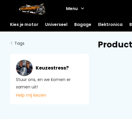
Menu
Kies je motor
Universeel
Bagage
Elektronica
B
Product
Tags
Keuzestress?
Stuur ons, en we komen er
samen uit!
Help mij kiezen