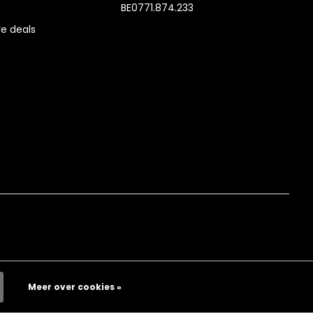
BE0771.874.233
e deals
Meer over cookies »