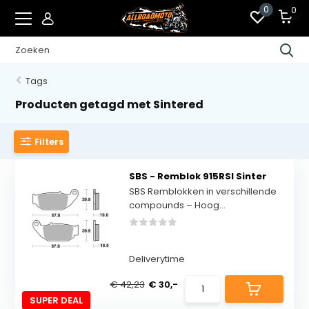
0
0
Tags
Producten getagd met Sintered
Filters
SBS - Remblok 915RSI Sinter
SBS Remblokken in verschillende
compounds – Hoog...
Deliverytime
€ 42,23
€ 30,-
SUPER DEAL