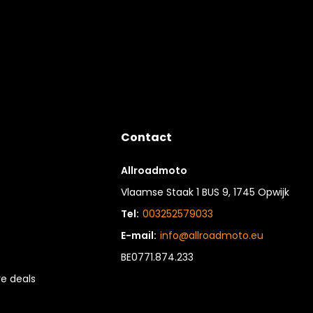
Contact
Allroadmoto
Vlaamse Staak 1 BUS 9, 1745 Opwijk
Tel:
003252579033
E-mail:
info@allroadmoto.eu
BE0771.874.233
e deals