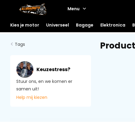
Menu
Kies je motor
Universeel
Bagage
Elektronica
B
Product
Tags
Keuzestress?
Stuur ons, en we komen er
samen uit!
Help mij kiezen