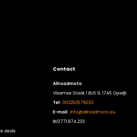
Contact
Allroadmoto
Vlaamse Staak 1 BUS 9, 1745 Opwijk
Tel:
003252579033
E-mail:
info@allroadmoto.eu
BE0771.874.233
e deals