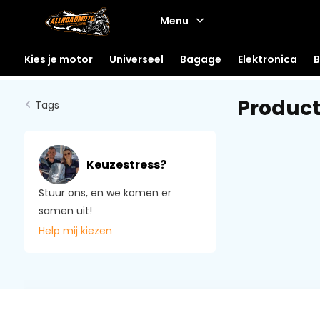
Menu
Kies je motor
Universeel
Bagage
Elektronica
B
Product
Tags
Keuzestress?
Stuur ons, en we komen er
samen uit!
Help mij kiezen