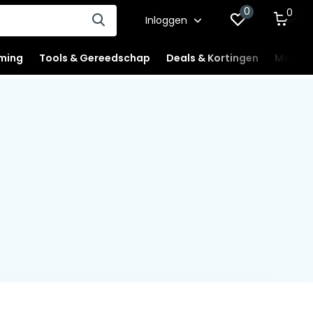
0
0
Inloggen
ming
Tools & Gereedschap
Deals & Kortingen
Mercha