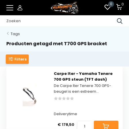
0
0
Tags
Producten getagd met T700 GPS bracket
Filters
Carpe Iter - Yamaha Tenere
700 GPS steun (TFT dash)
De Carpe Iter Tenere 700 GPS-
beugel is een extreem...
Deliverytime
€ 178,50