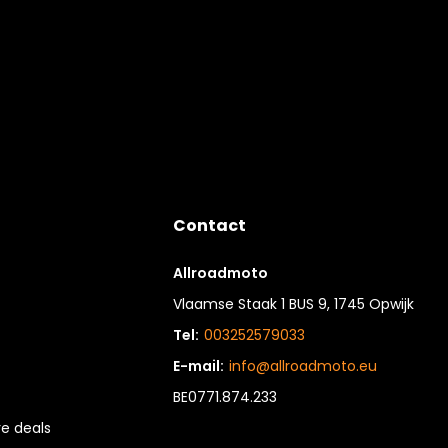
Contact
Allroadmoto
Vlaamse Staak 1 BUS 9, 1745 Opwijk
Tel:
003252579033
E-mail:
info@allroadmoto.eu
BE0771.874.233
e deals