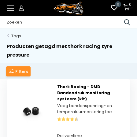
0
0
Tags
Producten getagd met thork racing tyre
pressure
Filters
Thork Racing - DMD
Bandendruk monitoring
systeem (kit)
Voeg bandenspanning- en
temperatuurmonitoring toe ...
Deliverytime