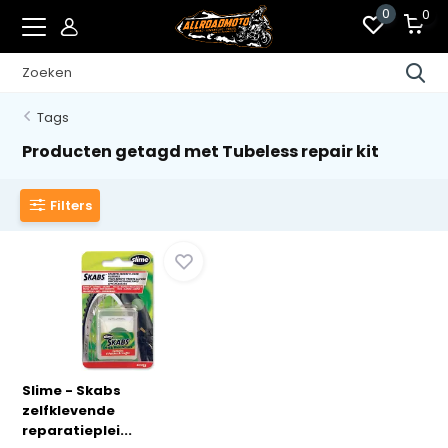
0
0
Tags
Producten getagd met Tubeless repair kit
Filters
Slime - Skabs
zelfklevende
reparatieplei...