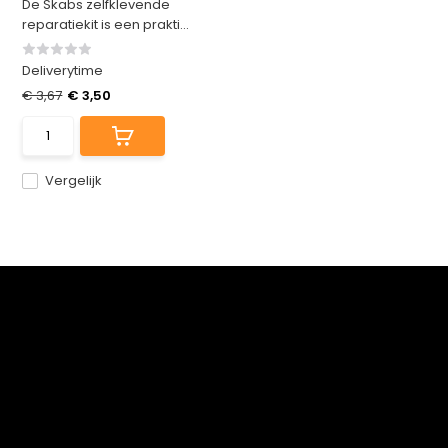
De Skabs zelfklevende
reparatiekit is een prakti...
Deliverytime
€ 3,67
€ 3,50
Vergelijk