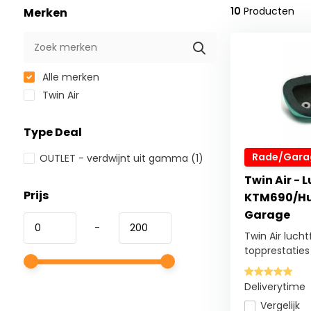
10
Producten
Merken
Alle merken
Twin Air
Type Deal
Rade/Garag
OUTLET - verdwijnt uit gamma
(1)
Twin Air - L
Prijs
KTM690/Hu
Garage
-
Twin Air lucht
topprestaties i
Deliverytime
Vergelijk