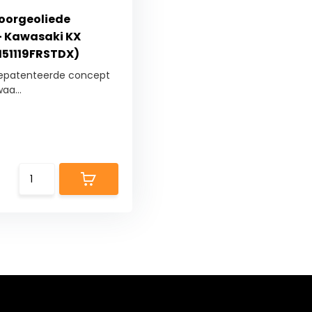
voorgeoliede
 - Kawasaki KX
151119FRSTDX)
gepatenteerde concept
aa...