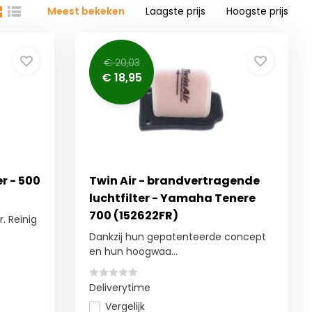
Meest bekeken
Laagste prijs
Hoogste prijs
€ 20,03
€ 18,95
r - 500
Twin Air - brandvertragende
luchtfilter - Yamaha Tenere
700 (152622FR)
. Reinig
Dankzij hun gepatenteerde concept
en hun hoogwaa...
Deliverytime
Vergelijk