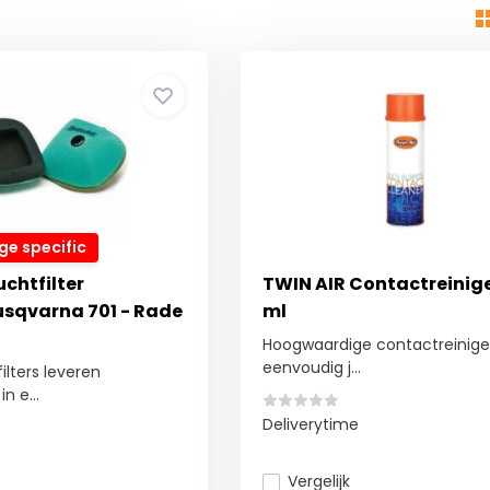
e specific
uchtfilter
TWIN AIR Contactreinige
sqvarna 701 - Rade
ml
Hoogwaardige contactreiniger
eenvoudig j...
filters leveren
n e...
Deliverytime
Vergelijk