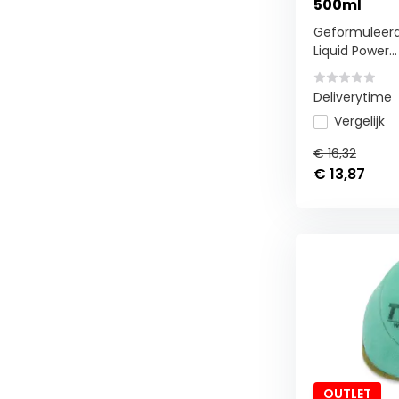
500ml
Geformuleerd
Liquid Power...
Deliverytime
Vergelijk
€ 16,32
€ 13,87
OUTLET