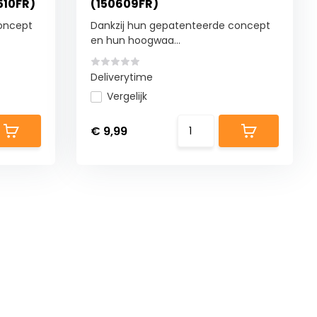
510FR)
(150609FR)
oncept
Dankzij hun gepatenteerde concept
en hun hoogwaa...
Deliverytime
Vergelijk
€ 9,99