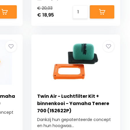
€ 20,03
€ 18,95
 Yamaha
Twin Air - Luchtfilter Kit +
)
binnenkooi - Yamaha Tenere
700 (152622P)
oncept
Dankzij hun gepatenteerde concept
en hun hoogwaa...