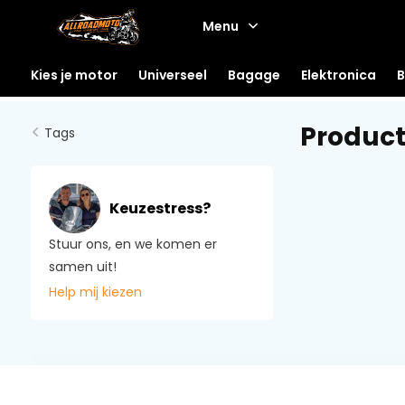
Menu
Kies je motor
Universeel
Bagage
Elektronica
B
Product
Tags
Keuzestress?
Stuur ons, en we komen er
samen uit!
Help mij kiezen