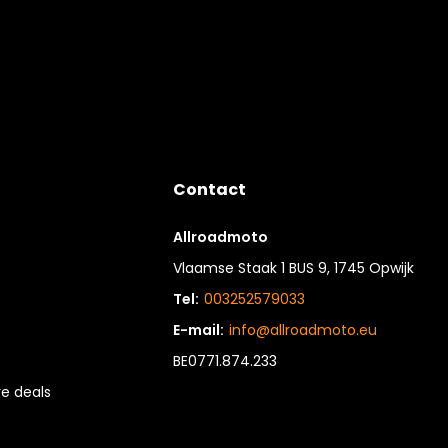
Contact
Allroadmoto
Vlaamse Staak 1 BUS 9, 1745 Opwijk
Tel:
003252579033
E-mail:
info@allroadmoto.eu
BE0771.874.233
e deals