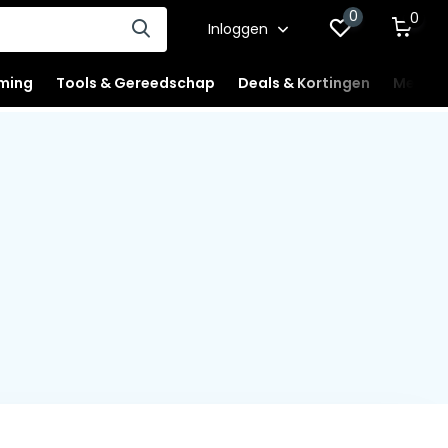
0
0
Inloggen
ming
Tools & Gereedschap
Deals & Kortingen
Mercha