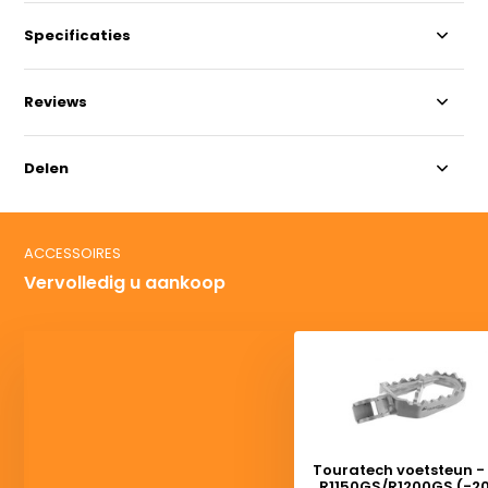
Specificaties
Reviews
Delen
ACCESSOIRES
Vervolledig u aankoop
Touratech voetsteun 
R1150GS/R1200GS (-20