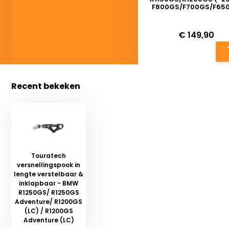
F800GS/F700GS/F65
Deliverytime
€ 149,90
Recent bekeken
Touratech
versnellingspook in
lengte verstelbaar &
inklapbaar - BMW
R1250GS/ R1250GS
Adventure/ R1200GS
(LC) / R1200GS
Adventure (LC)