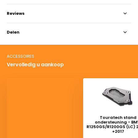
Reviews
Delen
ACCESSOIRES
Vervolledig u aankoop
Touratech stand
ondersteuning - B
R1250GS/R1200GS (LC) 
+2017