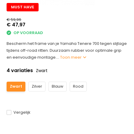
MUST HAVE
€ 59,96
€ 47,97
OP VOORRAAD
Bescherm het frame van je Yamaha Tenere 700 tegen slijtage
tijdens off-road ritten. Duurzaam rubber voor optimale grip
en eenvoudige montage....
Toon meer
4 variaties
Zwart
Zwart
Zilver
Blauw
Rood
Vergelijk