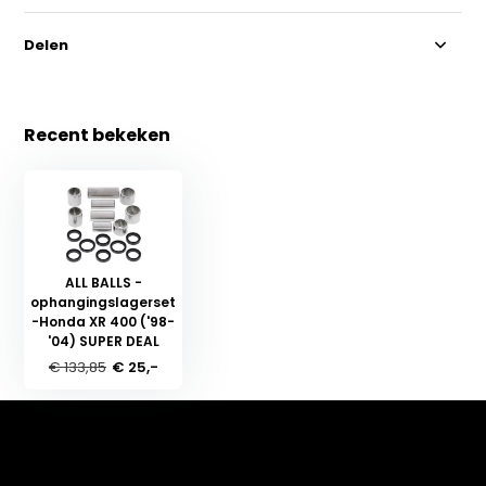
Delen
Recent bekeken
ALL BALLS -
ophangingslagerset
-Honda XR 400 ('98-
'04) SUPER DEAL
€ 133,85
€ 25,-