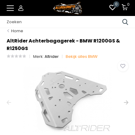
0
0
Home
AltRider Achterbagagerek - BMW R1200GS &
R1250GS
Merk:
Altrider
Bekijk alles BMW