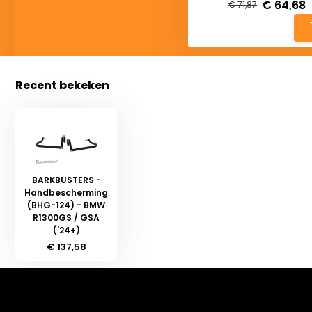
€ 64,68
€ 71,87
Recent bekeken
BARKBUSTERS -
Handbescherming
(BHG-124) - BMW
R1300GS / GSA
('24+)
€ 137,58