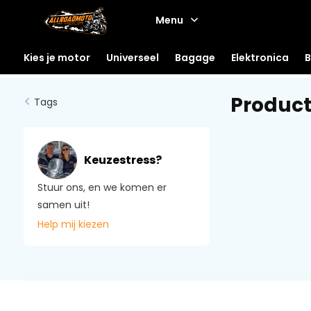
Menu
Kies je motor
Universeel
Bagage
Elektronica
B
Produc
Tags
Keuzestress?
Stuur ons, en we komen er
samen uit!
Help mij kiezen