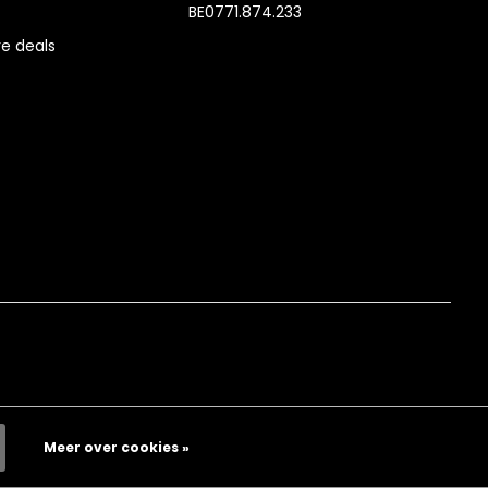
BE0771.874.233
e deals
Meer over cookies »