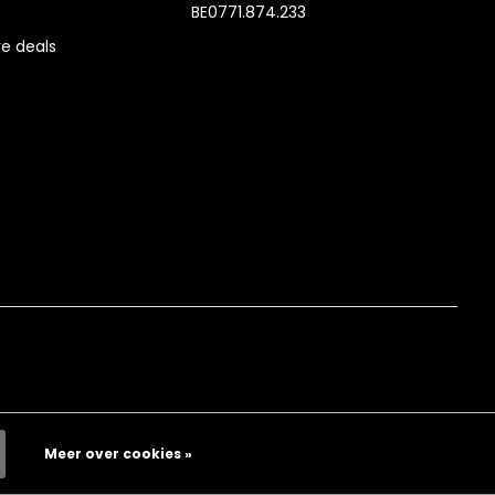
BE0771.874.233
e deals
Meer over cookies »