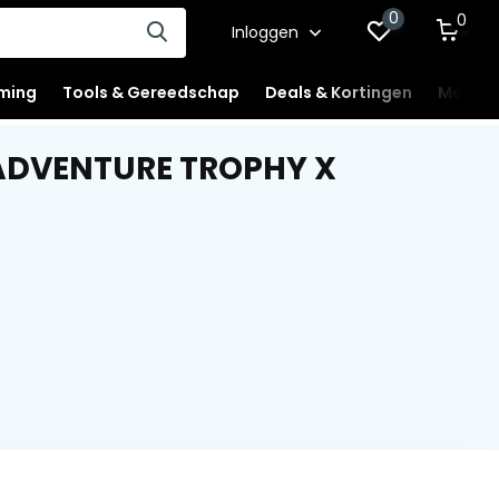
0
0
Inloggen
ming
Tools & Gereedschap
Deals & Kortingen
Mercha
ADVENTURE TROPHY X