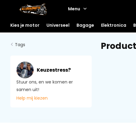
Menu
Kies je motor
Universeel
Bagage
Elektronica
B
Produc
Tags
Keuzestress?
Stuur ons, en we komen er
samen uit!
Help mij kiezen