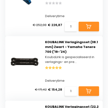
Deliverytime
€ 252,08
€ 226,87
KOUBALINK Verlagingsset (38.1
mm) Zwart - Yamaha Tenere
700 ('19-'24)
KoubaLink is gespecialiseerd in
verlagings- en pre...
Deliverytime
€ 171,42
€ 154,28
KOUBALINK Verlagingsset (22,2