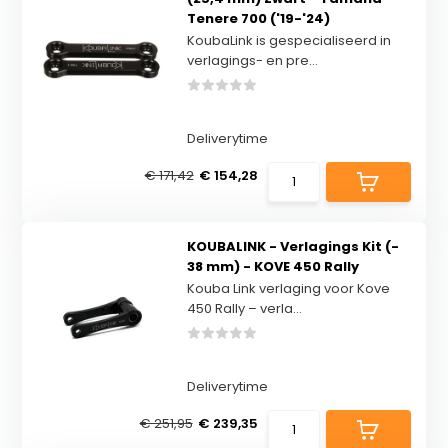
Tenere 700 ('19-'24)
KoubaLink is gespecialiseerd in
verlagings- en pre...
Deliverytime
€ 171,42
€ 154,28
KOUBALINK - Verlagings Kit (-
38 mm) - KOVE 450 Rally
Kouba Link verlaging voor Kove
450 Rally – verla...
Deliverytime
€ 251,95
€ 239,35