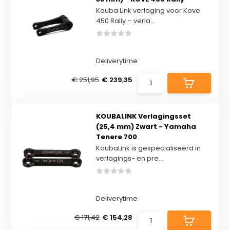
Kouba Link verlaging voor Kove
450 Rally – verla...
Deliverytime
€ 251,95
€ 239,35
KOUBALINK Verlagingsset
(25,4 mm) Zwart - Yamaha
Tenere 700
KoubaLink is gespecialiseerd in
verlagings- en pre...
Deliverytime
€ 171,42
€ 154,28