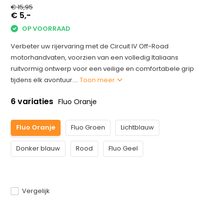
€ 15,95
€ 5,-
OP VOORRAAD
Verbeter uw rijervaring met de Circuit IV Off-Road
motorhandvaten, voorzien van een volledig Italiaans
ruitvormig ontwerp voor een veilige en comfortabele grip
tijdens elk avontuur....
Toon meer
6 variaties
Fluo Oranje
Fluo Oranje
Fluo Groen
Lichtblauw
Donker blauw
Rood
Fluo Geel
Vergelijk