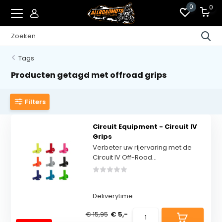
0
0
Tags
Producten getagd met offroad grips
Filters
Circuit Equipment - Circuit IV
Grips
Verbeter uw rijervaring met de
Circuit IV Off-Road...
Deliverytime
€ 15,95
€ 5,-