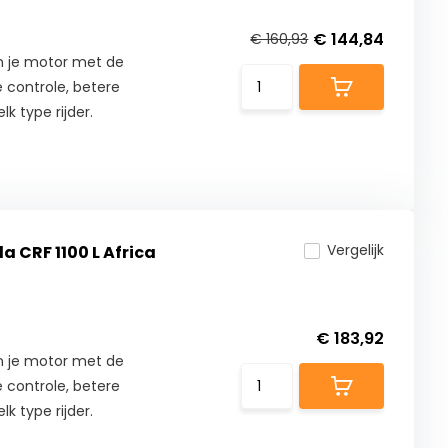
€ 144,84
€ 160,93
n je motor met de
 controle, betere
lk type rijder.
Vergelijk
a CRF 1100 L Africa
€ 183,92
n je motor met de
 controle, betere
lk type rijder.