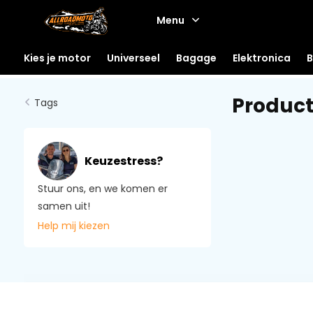
Menu
Kies je motor
Universeel
Bagage
Elektronica
B
Product
Tags
Keuzestress?
Stuur ons, en we komen er
samen uit!
Help mij kiezen