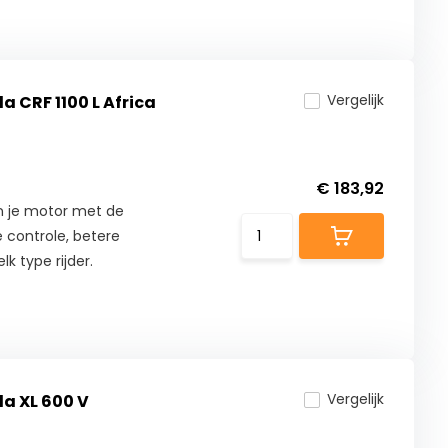
Vergelijk
a CRF 1100 L Africa
€ 183,92
n je motor met de
 controle, betere
lk type rijder.
Vergelijk
da XL 600 V