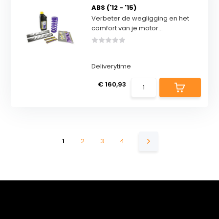
ABS ('12 - '15)
Verbeter de wegligging en het
comfort van je motor...
Deliverytime
€ 160,93
1
2
3
4