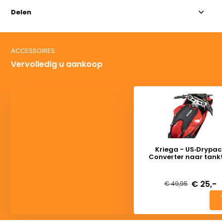
Delen
ACCESSOIRES
Vervolledig u aankoop
Kriega - US‑Drypac
Converter naar tank
Deliverytime
€ 25,-
€ 49,95