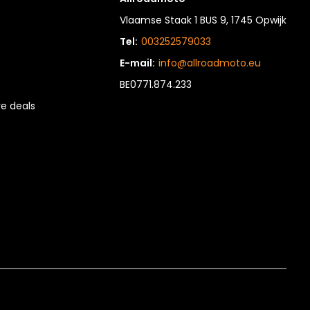
Vlaamse Staak 1 BUS 9, 1745 Opwijk
Tel:
003252579033
E-mail:
info@allroadmoto.eu
BE0771.874.233
e deals