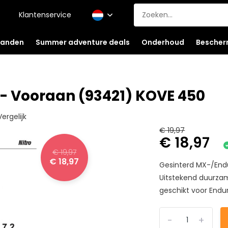
Klantenservice
anden
Summer adventure deals
Onderhoud
Bescher
- Vooraan (93421) KOVE 450
Vergelijk
€ 19,97
€ 18,97
€ 19,97
€ 18,97
Gesinterd MX-/End
Uitstekend duurza
geschikt voor Endu
-
+