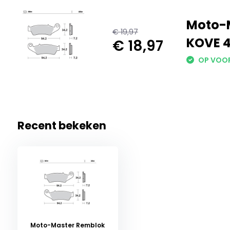
Moto-M
€ 19,97
KOVE 
€ 18,97
OP VOO
Recent bekeken
Moto-Master Remblok