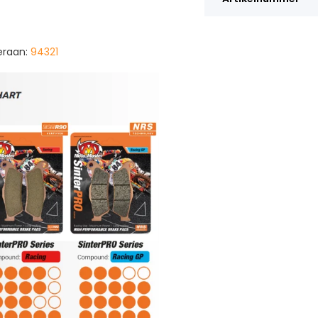
eraan:
94321