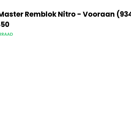
aster Remblok Nitro - Vooraan (93
450
RRAAD