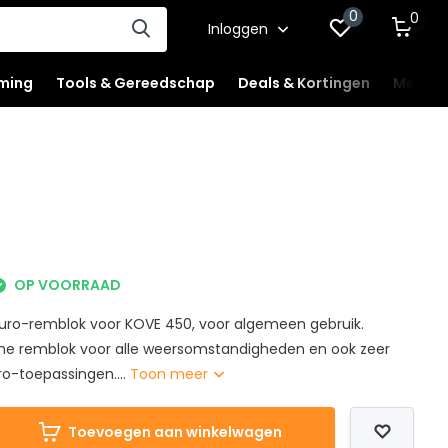
0
0
Inloggen
ming
Tools & Gereedschap
Deals & Kortingen
Mercha
OP VOORRAAD
uro-remblok voor KOVE 450, voor algemeen gebruik.
me remblok voor alle weersomstandigheden en ook zeer
ro-toepassingen....
Toon meer
Toevoegen aan winkelwagen