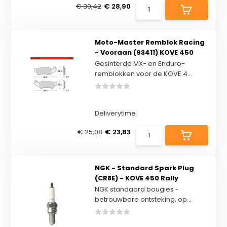
€ 30,42
€ 28,90
Moto-Master Remblok Racing
- Vooraan (93411) KOVE 450
Gesinterde MX- en Enduro-
remblokken voor de KOVE 4...
Deliverytime
€ 25,08
€ 23,83
NGK - Standard Spark Plug
(CR8E) - KOVE 450 Rally
NGK standaard bougies -
betrouwbare ontsteking, op...