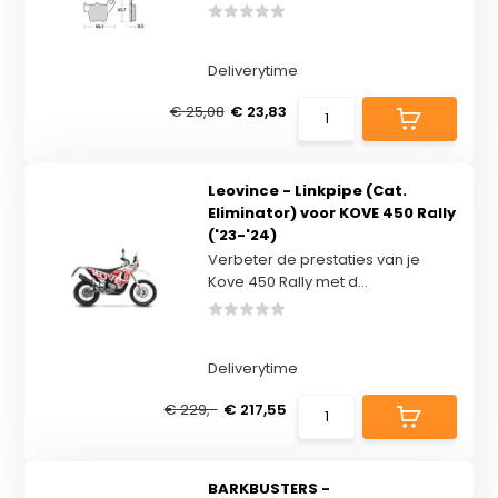
Deliverytime
€ 25,08
€ 23,83
Leovince - Linkpipe (Cat.
Eliminator) voor KOVE 450 Rally
('23-'24)
Verbeter de prestaties van je
Kove 450 Rally met d...
Deliverytime
€ 229,-
€ 217,55
BARKBUSTERS -