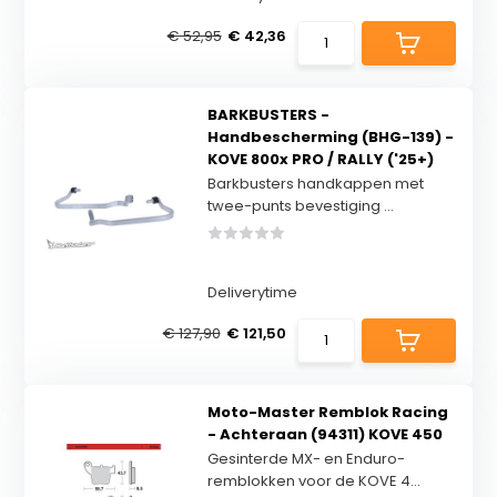
€ 52,95
€ 42,36
BARKBUSTERS -
Handbescherming (BHG-139) -
KOVE 800x PRO / RALLY ('25+)
Barkbusters handkappen met
twee-punts bevestiging ...
Deliverytime
€ 127,90
€ 121,50
Moto-Master Remblok Racing
- Achteraan (94311) KOVE 450
Gesinterde MX- en Enduro-
remblokken voor de KOVE 4...