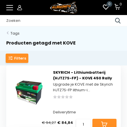
0
0
Tags
Producten getagd met KOVE
Filters
SKYRICH - Lithiumbatterij
(HJTZ7S-FP) - KOVE 450 Rally
Upgrade je KOVE met de Skyrich
HJTZ7S-FP lithium-i...
Deliverytime
€ 94,27
€ 84,84