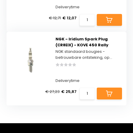
Deliverytime
€ 12,71
€ 12,07
NGK - Iridium Spark Plug
(CR8EIX) - KOVE 450 Rally
NGK standaard bougies -
betrouwbare ontsteking, op...
Deliverytime
€ 27,23
€ 25,87