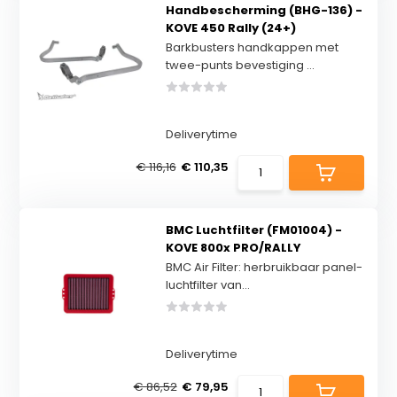
Handbescherming (BHG-136) -
KOVE 450 Rally (24+)
Barkbusters handkappen met
twee-punts bevestiging ...
Deliverytime
€ 116,16
€ 110,35
BMC Luchtfilter (FM01004) -
KOVE 800x PRO/RALLY
BMC Air Filter: herbruikbaar panel-
luchtfilter van...
Deliverytime
€ 86,52
€ 79,95