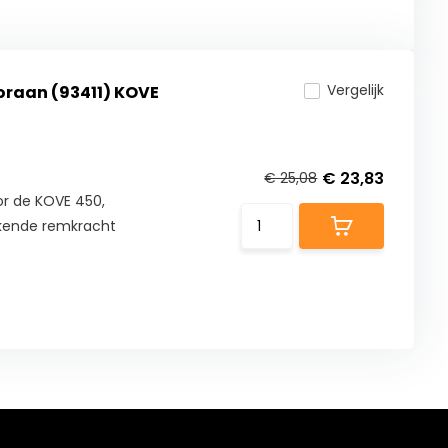
Vergelijk
raan (93411) KOVE
€ 23,83
€ 25,08
r de KOVE 450,
ekende remkracht