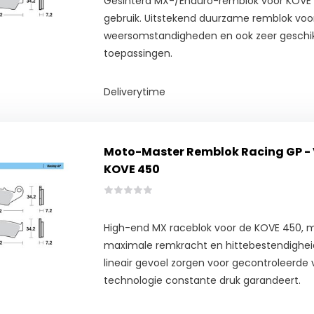
Gesinterd MX-/Enduro-remblok voor KOVE
gebruik. Uitstekend duurzame remblok voor
weersomstandigheden en ook zeer geschik
toepassingen.
Deliverytime
Moto-Master Remblok Racing GP -
KOVE 450
High-end MX raceblok voor de KOVE 450, m
maximale remkracht en hittebestendigheid
lineair gevoel zorgen voor gecontroleerde v
technologie constante druk garandeert.