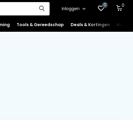
0
0
Inloggen
ming
Tools & Gereedschap
Deals & Kortingen
Mercha