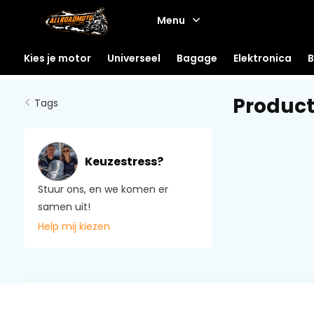
Menu
Kies je motor
Universeel
Bagage
Elektronica
B
Product
Tags
Keuzestress?
Stuur ons, en we komen er
samen uit!
Help mij kiezen