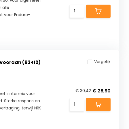
 450, voor algemeen
 alle
t voor Enduro-
Vergelijk
 Vooraan (93412)
€ 28,90
€ 30,42
et sintermix voor
. Sterke respons en
ertraging, terwijl NRS-