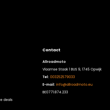
Contact
Allroadmoto
Vlaamse Staak 1 BUS 9, 1745 Opwijk
Tel:
003252579033
E-mail:
info@allroadmoto.eu
BE0771.874.233
e deals