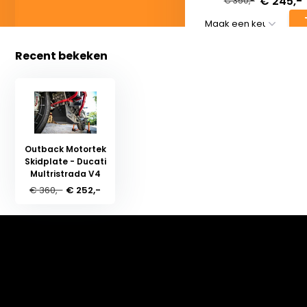
€ 245,-
€ 350,-
Recent bekeken
Outback Motortek
Skidplate - Ducati
Multristrada V4
€ 360,-
€ 252,-