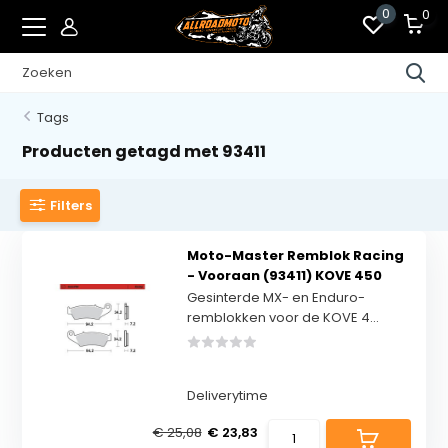
0
0
Tags
Producten getagd met 93411
Filters
Moto-Master Remblok Racing
- Vooraan (93411) KOVE 450
Gesinterde MX- en Enduro-
remblokken voor de KOVE 4...
Deliverytime
€ 25,08
€ 23,83