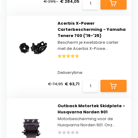
€ 299,-
€ 284,05
Acerbis X-Power
Carterbescherming - Yamaha
Tenere 700 ('19-'25)
Bescherm je kwetsbare carter
met de Acerbis X-Powe...
Deliverytime
€ 74,95
€ 63,71
Outback Motortek Skidplate -
Husqvarna Norden 901
Motorbescherming voor de
Husqvarna Norden 901. Onz...