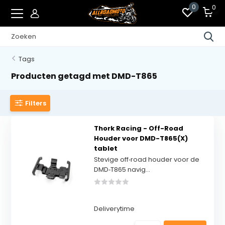
0
0
Tags
Producten getagd met DMD-T865
Filters
Thork Racing - Off-Road
Houder voor DMD-T865(X)
tablet
Stevige off‑road houder voor de
DMD‑T865 navig...
Deliverytime