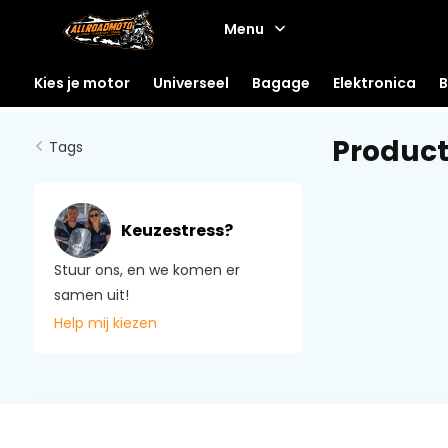
Menu
Kies je motor
Universeel
Bagage
Elektronica
B
Product
Tags
Keuzestress?
Stuur ons, en we komen er
samen uit!
Help mij kiezen