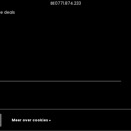
BE0771.874.233
e deals
Meer over cookies »