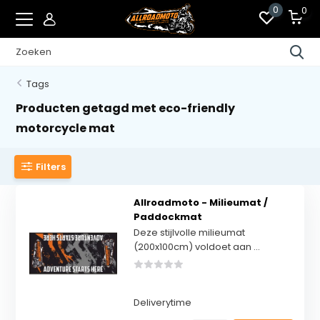
0
0
Tags
Producten getagd met eco-friendly
motorcycle mat
Filters
Allroadmoto - Milieumat /
Paddockmat
Deze stijlvolle milieumat
(200x100cm) voldoet aan ...
Deliverytime