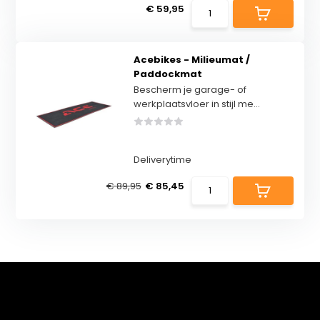
€ 59,95
Acebikes - Milieumat /
Paddockmat
Bescherm je garage- of
werkplaatsvloer in stijl me...
Deliverytime
€ 89,95
€ 85,45