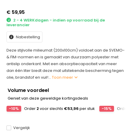
€ 59,95
2 - 4 WERKdagen - indien op voorraad bij de
leverancier
Nabestelling
Deze stijlvolle milieumat (200x100cm) voldoet aan de SVEMO-
& FIM-normen en is gemaakt van duurzaam polyester met
antislip onderkant. Met een absorptiecapaciteit van meer
dan één liter biedt deze mat uitstekende bescherming tegen
olie, brandstof en vuil!...
Toon meer
Volume voordeel
Geniet van deze geweldige kortingsdeals
-10%
Order
2
voor slechts
€53,96
per stuk
-15%
Order
3
Vergelijk