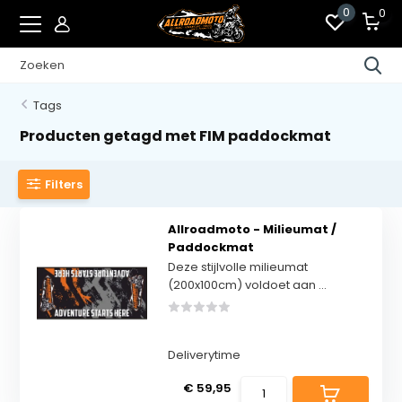
0
0
Tags
Producten getagd met FIM paddockmat
Filters
Allroadmoto - Milieumat /
Paddockmat
Deze stijlvolle milieumat
(200x100cm) voldoet aan ...
Deliverytime
€ 59,95