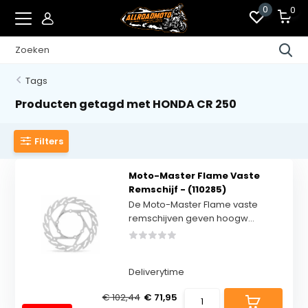
0
0
Tags
Producten getagd met HONDA CR 250
Filters
Moto-Master Flame Vaste
Remschijf - (110285)
De Moto-Master Flame vaste
remschijven geven hoogw...
Deliverytime
€ 102,44
€ 71,95