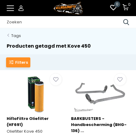
0
0
Tags
Producten getagd met Kove 450
Filters
HifloFiltro Oliefilter
BARKBUSTERS -
(HF691)
Handbescherming (BHG-
136) ...
Oliefilter Kove 450