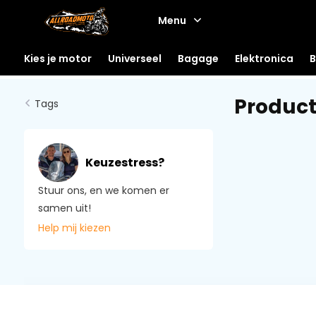
Menu
Kies je motor
Universeel
Bagage
Elektronica
B
Product
Tags
Keuzestress?
Stuur ons, en we komen er
samen uit!
Help mij kiezen