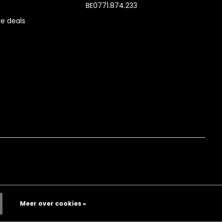
BE0771.874.233
e deals
Meer over cookies »