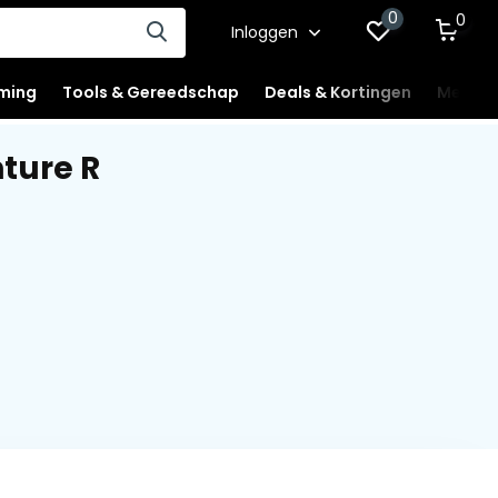
0
0
Inloggen
ming
Tools & Gereedschap
Deals & Kortingen
Mercha
ture R