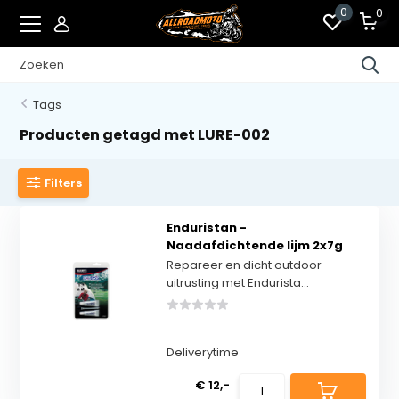
0
0
Tags
Producten getagd met LURE-002
Filters
Enduristan -
Naadafdichtende lijm 2x7g
Repareer en dicht outdoor
uitrusting met Endurista...
Deliverytime
€ 12,-