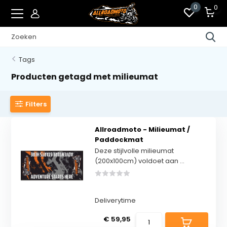
0
0
Tags
Producten getagd met milieumat
Filters
Allroadmoto - Milieumat /
Paddockmat
Deze stijlvolle milieumat
(200x100cm) voldoet aan ...
Deliverytime
€ 59,95