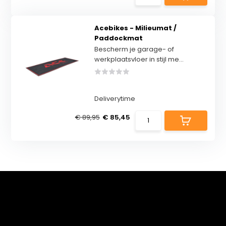
Acebikes - Milieumat /
Paddockmat
Bescherm je garage- of
werkplaatsvloer in stijl me...
Deliverytime
€ 89,95
€ 85,45