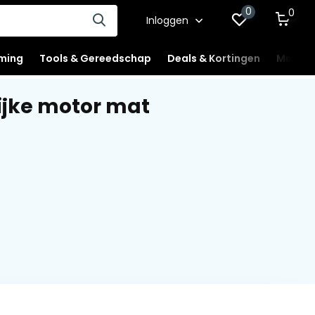
0
0
Inloggen
ming
Tools & Gereedschap
Deals & Kortingen
Mercha
ijke motor mat