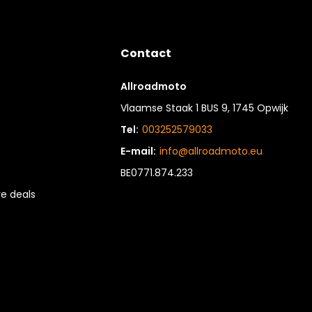
Contact
Allroadmoto
Vlaamse Staak 1 BUS 9, 1745 Opwijk
Tel:
003252579033
E-mail:
info@allroadmoto.eu
BE0771.874.233
e deals