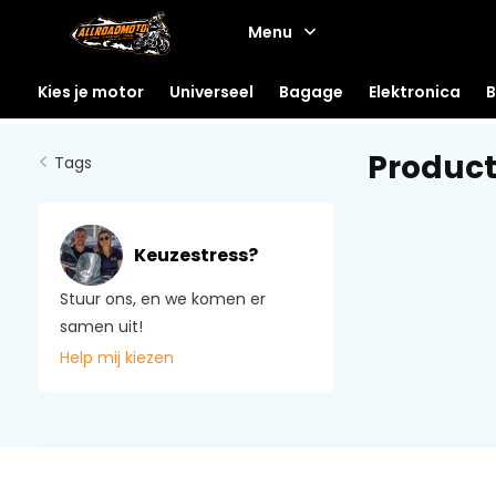
Menu
Kies je motor
Universeel
Bagage
Elektronica
B
Product
Tags
Keuzestress?
Stuur ons, en we komen er
samen uit!
Help mij kiezen