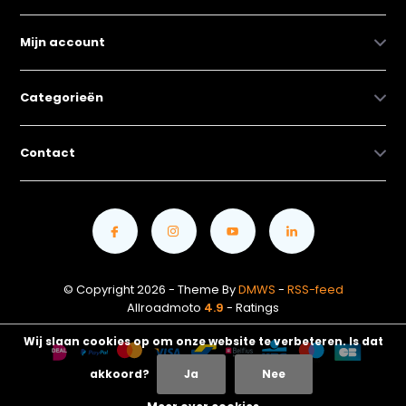
Mijn account
Categorieën
Contact
© Copyright 2026 - Theme By
DMWS
-
RSS-feed
Allroadmoto
4.9
- Ratings
Wij slaan cookies op om onze website te verbeteren. Is dat
akkoord?
Ja
Nee