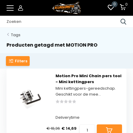
0
0
Tags
Producten getagd met MOTION PRO
Filters
Motion Pro Mini Chain pers tool
- Mini kettingpers
Mini kettingpers-gereedschap.
Geschikt voor de mee...
Deliverytime
€ 18,36
€ 14,69