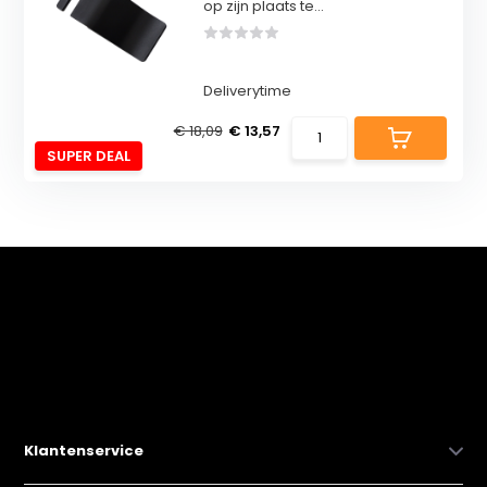
op zijn plaats te...
Deliverytime
€ 18,09
€ 13,57
SUPER DEAL
Klantenservice