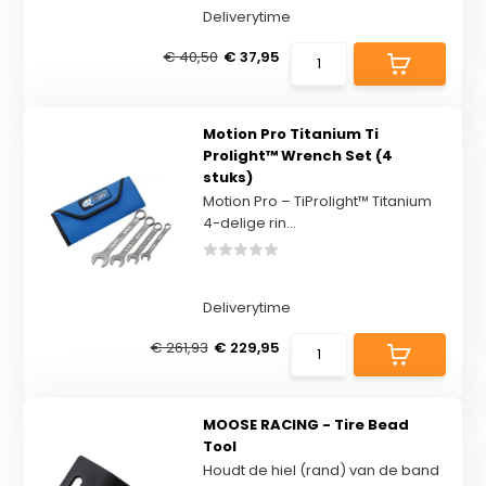
Deliverytime
€ 40,50
€ 37,95
Motion Pro Titanium Ti
Prolight™ Wrench Set (4
stuks)
Motion Pro – TiProlight™ Titanium
4-delige rin...
Deliverytime
€ 261,93
€ 229,95
MOOSE RACING - Tire Bead
Tool
Houdt de hiel (rand) van de band