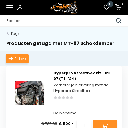
0
0
Tags
Producten getagd met MT-07 Schokdemper
Filters
Hyperpro Streetbox kit - MT-
07 ('18-'24)
Verbeter je rijervaring met de
Hyperpro Streetbox-...
Deliverytime
€ 735,68
€ 500,-