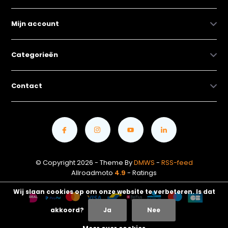
Mijn account
Categorieën
Contact
© Copyright 2026 - Theme By
DMWS
-
RSS-feed
Allroadmoto
4.9
- Ratings
Wij slaan cookies op om onze website te verbeteren. Is dat
akkoord?
Ja
Nee